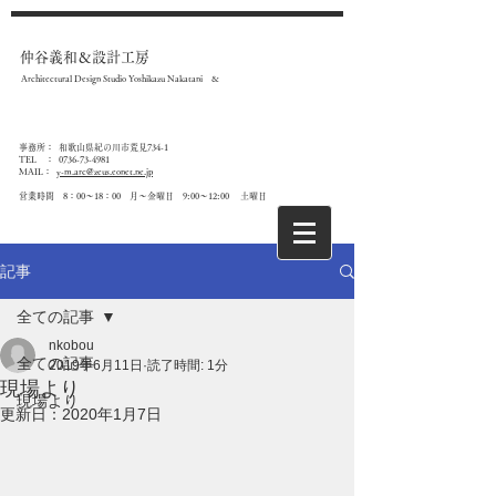
仲谷義和＆設計工房
Architectural Design Studio Yoshikazu Nakatani &
事務所： 和歌山県紀の川市荒見734-1
T
EL ：
0736-73-4981
MAIL：
y-m.arc@zeus.eonet.ne.jp
​営業時間 8：00～18：00 月～金曜日 9:00～12:00 土曜日
記事
全ての記事
nkobou
全ての記事
2019年6月11日
読了時間: 1分
現場より
現場より
更新日：
2020年1月7日