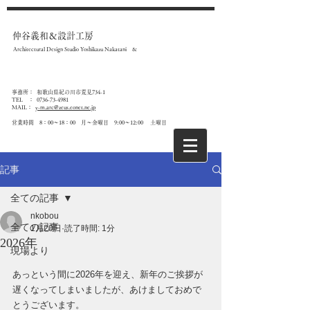
仲谷義和＆設計工房
Architectural Design Studio Yoshikazu Nakatani &
事務所： 和歌山県紀の川市荒見734-1
T
EL ：
0736-73-4981
MAIL：
y-m.arc@zeus.eonet.ne.jp
​営業時間 8：00～18：00 月～金曜日 9:00～12:00 土曜日
記事
全ての記事
nkobou
全ての記事
1月20日
読了時間: 1分
2026年
現場より
あっという間に2026年を迎え、新年のご挨拶が
遅くなってしまいましたが、あけましておめで
とうございます。