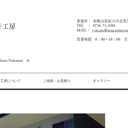
事務所： 和歌山県紀の川市荒見7
計工房
T
EL ：
0736-73-4981
MAIL：
y-m.arc@zeus.eonet.ne
​営業時間 8：00～18：00 月
shikazu Nakatani &
計工房について
ご依頼・お見積り
ギャラリー