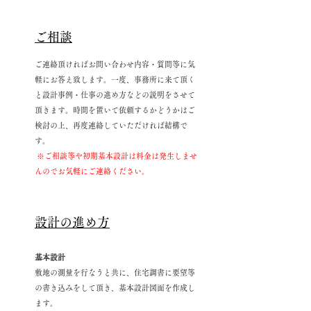
ご
相
談
ご連絡頂けれ
ばお問い合わせ内容・質問等に気
軽にお答え致します。一度、事務所に来て頂く
と設計事例・仕事の進め方などの説明をさせて
頂きます。時間を置いて依頼するかどうかはご
検討の上、再度連絡していただければ結構で
す。
※ご相談等や初期基本設計は料金は発
生しませ
んのでお気軽にご連絡ください。
設計の進め方
基本設計
敷地の測量を行なうと共に、住宅調書に要望等
の書き込みをして頂き、基本設計図面を作成し
ます。