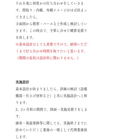
それを基に何度かの打ち合わせをしていきま
す。間取
り・内観、外観イメージがほぼ決まっ
てきましたら、
立面図から模型・パースなど作成し検討してい
きます。この時点で、予算に合せた概算見積り
を出します。
※基本設計はとても重要ですので、納得いただ
く
まで打ち合わせ時間を取りたいと思います。
（期間の長短は設計料に関わりません。）
実施設計
基本設計が決まりましたら、詳細の検討（設備
機器・仕上げ材料など）と共に実施設計へと移
ります。
2、3
ヶ月程の期間で、図面・実施見積りをしま
す。
融資・保証保険等に関しても、実施終了までに
決めていただくと業務の一環として代理業務致
します。