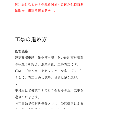
例）銀行などからの融資関係・合併浄化槽設置
補助金・
耐震改修補助金 etc.
工事の進め方
監理業務
建築確認申請・浄化槽申請・その他許可申請等
の手続きを終え、地鎮祭後、工事着工です。
ＣＭｒ（コンストラクション・マネージャー）
として、着工と共に随時、現場に足を運び、
又、
事務所にて各業者との打ち合わせの上、工事を
進めていきます。
各工事毎での材料検査と共に、公的機関による
上棟後の中間検査、完了後の完了検査を受けま
す。