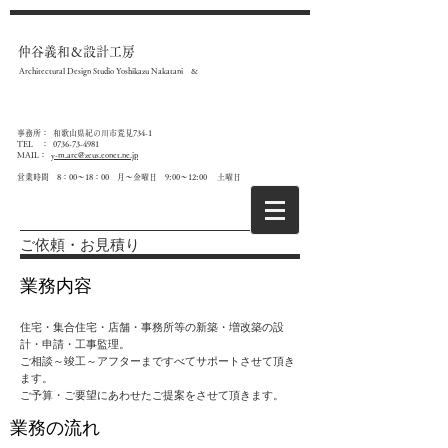
仲谷義和＆設計工房
Architectural Design Studio Yoshikazu Nakatani &
事務所： 和歌山県紀の川市荒見734-1
T
EL ：
0736-73-4981
MAIL：
y-m.arc@zeus.eonet.ne.jp
​営業時間 8：00～18：00 月～金曜日 9:00～12:00 土曜日
ご依頼・お見積り
業務内容
住宅・集合住宅・店舗・事務所等の新築・増改築の設
計・申請・工事監理。
ご相談～竣工～アフターまですべてサポートさせて頂き
ます。
ご予算・ご要望にあわせた​ご提案をさせて頂きます。
業務の流れ